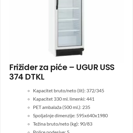
Frižider za piće – UGUR USS
374 DTKL
Kapacitet bruto/neto (lit): 372/345
Kapacitet 330 ml. limenki: 441
PET ambalaža (500 ml.): 235
Spoljašnje dimenzije: 595x640x1980
Težina bruto/neto (kg): 90/83
Police podesive: 5