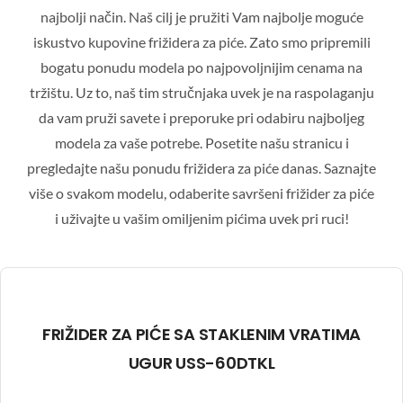
najbolji način. Naš cilj je pružiti Vam najbolje moguće
iskustvo kupovine frižidera za piće. Zato smo pripremili
bogatu ponudu modela po najpovoljnijim cenama na
tržištu. Uz to, naš tim stručnjaka uvek je na raspolaganju
da vam pruži savete i preporuke pri odabiru najboljeg
modela za vaše potrebe. Posetite našu stranicu i
pregledajte našu ponudu frižidera za piće danas. Saznajte
više o svakom modelu, odaberite savršeni frižider za piće
i uživajte u vašim omiljenim pićima uvek pri ruci!
FRIŽIDER ZA PIĆE SA STAKLENIM VRATIMA
UGUR USS-60DTKL