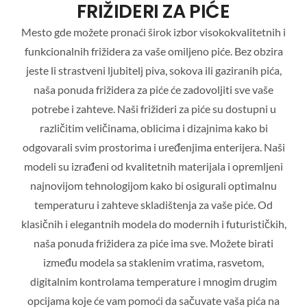
FRIŽIDERI ZA PIĆE
Mesto gde možete pronaći širok izbor visokokvalitetnih i
funkcionalnih frižidera za vaše omiljeno piće. Bez obzira
jeste li strastveni ljubitelj piva, sokova ili gaziranih pića,
naša ponuda frižidera za piće će zadovoljiti sve vaše
potrebe i zahteve. Naši frižideri za piće su dostupni u
različitim veličinama, oblicima i dizajnima kako bi
odgovarali svim prostorima i uređenjima enterijera. Naši
modeli su izrađeni od kvalitetnih materijala i opremljeni
najnovijom tehnologijom kako bi osigurali optimalnu
temperaturu i zahteve skladištenja za vaše piće. Od
klasičnih i elegantnih modela do modernih i futurističkih,
naša ponuda frižidera za piće ima sve. Možete birati
između modela sa staklenim vratima, rasvetom,
digitalnim kontrolama temperature i mnogim drugim
opcijama koje će vam pomoći da sačuvate vaša pića na