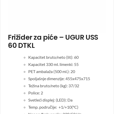
Frižider za piće – UGUR USS
60 DTKL
Kapacitet bruto/neto (lit): 60
Kapacitet 330 ml. limenki: 55
PET ambalaža (500 ml.): 20
Spoljašnje dimenzije: 455x475x715
Težina bruto/neto (kg): 37/32
Police: 2
Svetleći displej: (LED): Da
Temp. područije: +1/+10(°C)