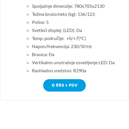
Spoljašnje dimenzije: 780x705x2130
Težina bruto/neto (kg): 136/123
Police: 5
Svetleći displej: (LED): Da
Temp. područije: +0/+7(°C)
Napon/frekvencija: 230/50 Hz
Bravica: Da
Vertikalno unutrašnje osvetljenje LED: Da
Rashladno sredstvo: R290a
€ 890 + PDV