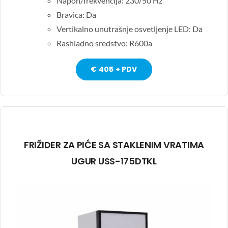
Napon/frekvencija: 230/50 Hz
Bravica: Da
Vertikalno unutrašnje osvetljenje LED: Da
Rashladno sredstvo: R600a
€ 405 + PDV
FRIŽIDER ZA PIĆE SA STAKLENIM VRATIMA
UGUR USS-175DTKL