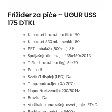
Frižider za piće – UGUR USS
175 DTKL
Kapacitet bruto/neto (lit): 190
Kapacitet 330 ml. limenki: 180
PET ambalaža (500 ml.): 89
Spoljašnje dimenzije: 435x460x2013
Težina bruto/neto (kg): 64/70
Police: 5
Svetleći displej: (LED): Da
Temp. područije: +0/+7(°C)
Napon/frekvencija: 230/50 Hz
Bravica: Da
Vertikalno unutrašnje osvetljenje LED: Da
Rashladno sredstvo: R600a