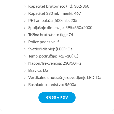
Kapacitet bruto/neto (lit): 382/360
Kapacitet 330 ml. limenki: 467
PET ambalaža (500 ml.): 235
Spoljašnje dimenzije: 595x650x2000
Težina bruto/neto (kg): 74
Police podesive: 5
Svetleći displej: (LED): Da
Temp. područije: +1/+10(°C)
Napon/frekvencija: 230/50 Hz
Bravica: Da
Vertikalno unutrašnje osvetljenje LED: Da
Rashladno sredstvo: R600a
€650 + PDV