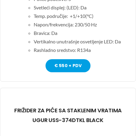
Svetleći displej: (LED): Da
Temp. područije: +1/+10(°C)
Napon/frekvencija: 230/50 Hz
Bravica: Da
Vertikalno unutrašnje osvetljenje LED: Da
Rashladno sredstvo: R134a
€ 550 + PDV
FRIŽIDER ZA PIĆE SA STAKLENIM VRATIMA
UGUR USS-374DTKL BLACK